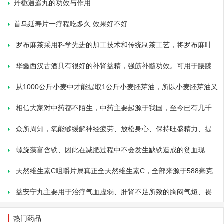
丹栀逍遥丸的功效与作用
首乌延寿片一疗程吃多久 效果好不好
罗布麻茶采用科学先进的加工技术和传统制茶工艺，将罗布麻叶
加工成茶，去除了罗布麻叶中的各种有害成分，让罗布麻叶中的各种
华鑫西汉古酒具有很好的补肾益精，强筋补髓功效。可用于腰膝
有效成分能够被更充分的利用，口感达到了传统茶的水平，使其成为
酸软，肢冷乏力，健忘，动则气喘。那服用华鑫西汉古酒的注意事项
从1000公斤小麦中才能提取1公斤小麦胚芽油，所以小麦胚芽油又
了一种能够随时饮用的日常茶饮。那么，罗布麻茶的疗效怎么样?按
有哪些呢?严重吗?1.忌油腻食物。2.外感或实热内盛者不宜服用。3.
有“液体黄金”之称，其天然维生素E的含量居各种植物油之首，生理
相信大家对中药都不陌生，中药主要起源于我国，至今已有几千
疗程购买更便宜吗?罗布麻茶具有延缓衰老、美
高血压、心脏病、糖尿病、肾病等慢性病患者应在医师指导下服用。
活性又是最高的一种。小麦胚芽油软胶囊的原料是采用高科技低温方
年的历史，广泛应用于治疗各种疾病。那么，金银花的作用是什么?
众所周知，氧能够缓解神经疲劳、放松身心、保持旺盛精力、提
法从新鲜优质小麦胚芽(出芽不超过一周)中萃取而得，近乎苛刻的全
金银花又称忍冬花。忍冬是半常绿灌木，茎半蔓生，叶卵圆形，开喇
高工作效率; 改善大脑供氧状况，调节脑神经系统功能，提高记忆力
螺旋藻富含铁、因此在减肥过程中不会发生缺铁造成的贫血现
球原料采购标准，确保原料质量。小
叭形的花朵。初开花时白色，后逐渐转变为黄色，这是“金银花”名称
和思维能力，提高学习效率。那么，下面由笔者为你介绍，野花花旗
象，又因其含有丰富的蛋白质易被子吸收，含脂肪量极少，因而产生
天然维生素C咀嚼片属真正全天然维生素C，全部来源于588毫克
的由来。金银花品种较多，常见的有红金银花
参含片怎么保存?过期还能用吗?花旗参含片是花旗参的医用制品。
的热量也少，故可达到减肥的目的。那么螺旋藻片是什么?有什么用
针叶樱桃浓缩物，不含合成维生素C，真正全天然，那什么时候才需
益安宁丸主要用于治疗气血虚弱、肝肾不足所致的胸闷气短、畏
花旗参又名花旗参，是一种名贵中药，虽原产
处?螺旋藻(Spirulina)是一类低等植物，属于蓝藻门，颤藻科。它们
要服用天然维生素c咀嚼片?皮肤出现黑黄、黯沉、粗糙、敏感等亚健
寒肢冷、手足麻木，对失眠健忘、神疲乏力、腰膝酸软等病症也有一
热门药品