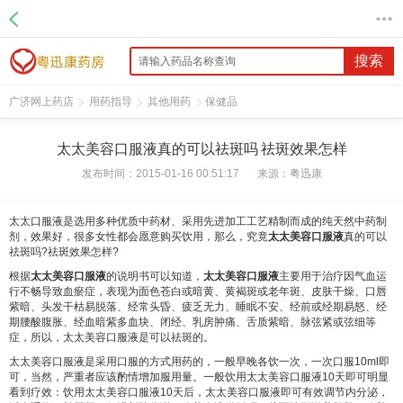
搜索
广济网上药店
用药指导
其他用药
保健品
太太美容口服液真的可以祛斑吗 祛斑效果怎样
发布时间：2015-01-16 00:51:17
来源：
粤迅康
太太口服液是选用多种优质中药材、采用先进加工工艺精制而成的纯天然中药制
剂，效果好，很多女性都会愿意购买饮用，那么，究竟
太太美容口服液
真的可以
祛斑吗?祛斑效果怎样?
根据
太太美容口服液
的说明书可以知道，
太太美容口服液
主要用于治疗因气血运
行不畅导致血瘀症，表现为面色苍白或暗黄、黄褐斑或老年斑、皮肤干燥、口唇
紫暗、头发干枯易脱落、经常头昏、疲乏无力、睡眠不安、经前或经期易怒、经
期腰酸腹胀、经血暗紫多血块、闭经、乳房肿痛、舌质紫暗、脉弦紧或弦细等
症，所以，太太美容口服液是可以祛斑的。
太太美容口服液是采用口服的方式用药的，一般早晚各饮一次，一次口服10ml即
可，当然，严重者应该酌情增加服用量。一般饮用太太美容口服液10天即可明显
看到疗效：饮用太太美容口服液10天后，太太美容口服液即可有效调节内分泌，