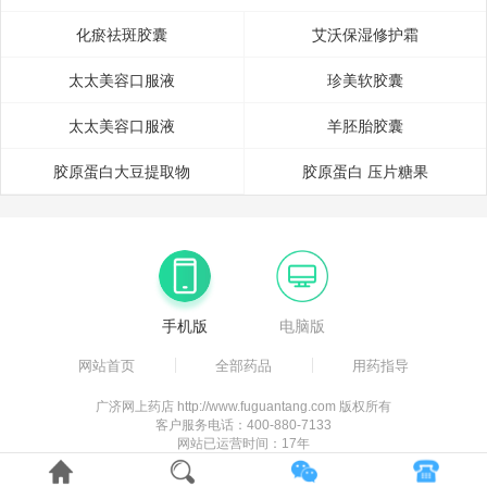
与细菌一样，细胞内没有真正的细胞
康问题的时候;感冒、精神不振、抑郁、失眠、熬夜加班、烟酒过
定的疗效，在镇静安神这一方面的作用特别显著。那么，益安宁丸
化瘀祛斑胶囊
艾沃保湿修护霜
度、封闭环境工作、快节奏的工作方式、空
的.贵吗?益安宁丸对于老百姓来说是常用药，目前，市面上益安宁丸
太太美容口服液
珍美软胶囊
的.还是可以被大部分消费者所普遍接受的。但
太太美容口服液
羊胚胎胶囊
胶原蛋白大豆提取物
胶原蛋白 压片糖果
手机版
电脑版
网站首页
全部药品
用药指导
广济网上药店 http://www.fuguantang.com 版权所有
客户服务电话：400-880-7133
网站已运营时间：17年