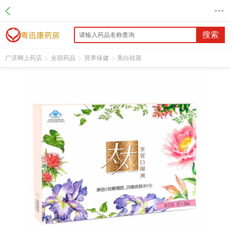
名 称：太太美容口服液
品 牌：太太
规 格：10ml*30支/盒
搜索
价 格：￥198.00
批准文号：卫食健字(1999)第0516号
广济网上药店
全部药品
营养保健
美白祛斑
厂家：太太药业股份有限公司