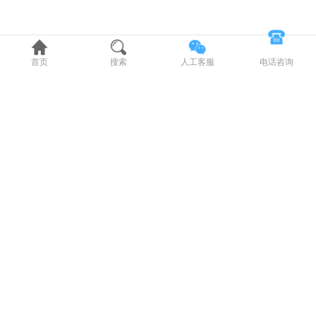
首页
搜索
人工客服
电话咨询
1
/
5
12年老店
药店发货
药监认证
198.00
参考市场价：
¥
咨询客服，获取最新价格
太太美容口服液(太太)
本品保健功能为美容(祛黄褐斑，改善皮肤水分)。 太太美容口服液是选用多种
优质中药材、采用先进生产工艺精制而成的天然保健食品。经功能试验证明，
展开
具有美容(祛黄褐斑，改善皮肤水分)的保健功能。
规格含量
10ml*30支/盒