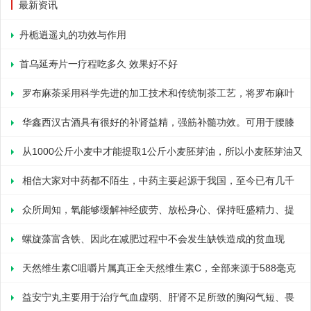
最新资讯
丹栀逍遥丸的功效与作用
首乌延寿片一疗程吃多久 效果好不好
罗布麻茶采用科学先进的加工技术和传统制茶工艺，将罗布麻叶
加工成茶，去除了罗布麻叶中的各种有害成分，让罗布麻叶中的各种
华鑫西汉古酒具有很好的补肾益精，强筋补髓功效。可用于腰膝
有效成分能够被更充分的利用，口感达到了传统茶的水平，使其成为
酸软，肢冷乏力，健忘，动则气喘。那服用华鑫西汉古酒的注意事项
从1000公斤小麦中才能提取1公斤小麦胚芽油，所以小麦胚芽油又
了一种能够随时饮用的日常茶饮。那么，罗布麻茶的疗效怎么样?按
有哪些呢?严重吗?1.忌油腻食物。2.外感或实热内盛者不宜服用。3.
有“液体黄金”之称，其天然维生素E的含量居各种植物油之首，生理
相信大家对中药都不陌生，中药主要起源于我国，至今已有几千
疗程购买更便宜吗?罗布麻茶具有延缓衰老、美
高血压、心脏病、糖尿病、肾病等慢性病患者应在医师指导下服用。
活性又是最高的一种。小麦胚芽油软胶囊的原料是采用高科技低温方
年的历史，广泛应用于治疗各种疾病。那么，金银花的作用是什么?
众所周知，氧能够缓解神经疲劳、放松身心、保持旺盛精力、提
法从新鲜优质小麦胚芽(出芽不超过一周)中萃取而得，近乎苛刻的全
金银花又称忍冬花。忍冬是半常绿灌木，茎半蔓生，叶卵圆形，开喇
高工作效率; 改善大脑供氧状况，调节脑神经系统功能，提高记忆力
螺旋藻富含铁、因此在减肥过程中不会发生缺铁造成的贫血现
球原料采购标准，确保原料质量。小
叭形的花朵。初开花时白色，后逐渐转变为黄色，这是“金银花”名称
和思维能力，提高学习效率。那么，下面由笔者为你介绍，野花花旗
象，又因其含有丰富的蛋白质易被子吸收，含脂肪量极少，因而产生
天然维生素C咀嚼片属真正全天然维生素C，全部来源于588毫克
的由来。金银花品种较多，常见的有红金银花
参含片怎么保存?过期还能用吗?花旗参含片是花旗参的医用制品。
的热量也少，故可达到减肥的目的。那么螺旋藻片是什么?有什么用
针叶樱桃浓缩物，不含合成维生素C，真正全天然，那什么时候才需
益安宁丸主要用于治疗气血虚弱、肝肾不足所致的胸闷气短、畏