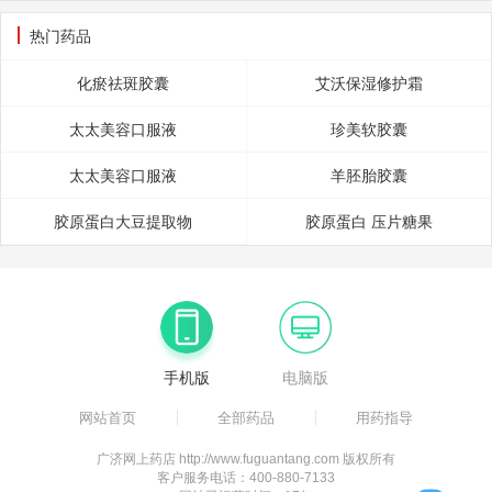
花旗参又名花旗参，是一种名贵中药，虽原产
处?螺旋藻(Spirulina)是一类低等植物，属于蓝藻门，颤藻科。它们
要服用天然维生素c咀嚼片?皮肤出现黑黄、黯沉、粗糙、敏感等亚健
寒肢冷、手足麻木，对失眠健忘、神疲乏力、腰膝酸软等病症也有一
热门药品
与细菌一样，细胞内没有真正的细胞
康问题的时候;感冒、精神不振、抑郁、失眠、熬夜加班、烟酒过
定的疗效，在镇静安神这一方面的作用特别显著。那么，益安宁丸
化瘀祛斑胶囊
艾沃保湿修护霜
度、封闭环境工作、快节奏的工作方式、空
的.贵吗?益安宁丸对于老百姓来说是常用药，目前，市面上益安宁丸
太太美容口服液
珍美软胶囊
的.还是可以被大部分消费者所普遍接受的。但
太太美容口服液
羊胚胎胶囊
胶原蛋白大豆提取物
胶原蛋白 压片糖果
手机版
电脑版
网站首页
全部药品
用药指导
广济网上药店 http://www.fuguantang.com 版权所有
客户服务电话：400-880-7133