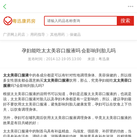
搜索
广济网上药店
用药指导
其他用药
保健品
孕妇能吃太太美容口服液吗 会影响到胎儿吗
发布时间：2014-12-19 05:13:00
来源：
粤迅康
太太美容口服液
中的各成分都是可以有针对性地调理身体、美容保健的，所以很
多女性朋友都会愿意购买
太太美容口服液
饮用，那么，究竟孕妇能吃
太太美容口
服液
吗?会影响到胎儿吗?
根据太太美容口服液的说明书可以知道，孕妇是忌服太太美容口服液的，也就是
说，太太美容口服液对胎儿以及孕妇本身都是有一定影响的，所以，建议孕妇最
好不要饮用太太美容口服液，避免影响到胎儿健康发育，孕妇可以在饮食上下功
夫，以饮食调理身体。
另外，孕妇可在哺乳期后饮用太太美容口服液调理身体，毕竟太太美容口服液的
效果是有目共睹的好：
太太美容口服液中的制首乌具有补益精血、乌须发、强筋骨、补肝肾的功效，当
归具有补血活血、调经止痛、润肠通便的功效，熟地黄具有补血滋润、益精填髓