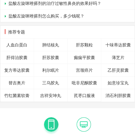
盐酸左旋咪唑搽剂的治疗过敏性鼻炎的效果好吗？
盐酸左旋咪唑搽剂怎么购买，多少钱呢？
推荐专题
人血白蛋白
肺结核丸
肝苏颗粒
十味蒂达胶囊
肝得治胶囊
肝苏胶囊
癫痫平胶囊
薄芝片
复方蒂达胶囊
利尔眠片
宫颈癌片
乙肝灵胶囊
替吉奥片
三乌胶丸
吡非尼酮胶囊
如意珍宝丸
竹红菌素软膏
吉祥安坤丸
芪枣口服液
消石利胆胶囊