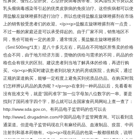
性鼻炎、慢性乙型肝炎、乙型肝炎病毒携带者、类风湿性关节炎以及
乳头瘤病毒感染等引起的疣类皮肤病的免疫治疗。这些疾病都可以使
用盐酸左旋咪唑搽剂进行治疗，所以也使得盐酸左旋咪唑搽剂在市场
上的销售较受患者们的欢迎。</p><p>盐酸左旋咪唑搽剂有一点贵，
不过一般的家庭还是可以承受得起的。由于厂家不同，销售地区不
同，售价可能有一定的差异，通常情况，冕盐酸左旋咪唑搽剂
（5ml:500mg*1支）是八十多元左右，药品在不同地区所售卖的价格
也会不同，由于地方经济方面，货物的供给与需求的不同，药品的价
格也会有很大的区别。建议患者到当地了解具体的价格，再进行购
买。</p><p>购买时建议患者到比较大的药房或医院，去购买，通过
正规的渠道购买，能够一定程度上避免买到劣质品仿品。在购买时我
们怎样辨认药品的真伪呢？</p><p>在拿到一种药品以后，先看看有
没有批准文号，就是“国药准字”加一位字母加八位数字的一串。要是
找到了国药准字四个字，那么就可以去国家食药局网站上查一查了：
http://www.sda.gov.cn。有药品电子监管码的也可以去
http://www1.drugadmin.com/中国药品电子监管网查询。可以看到流
通渠道。但是电子监管码现在只有麻经药品、血液制品、疫苗、中药
注射剂和基本药物有。</p><p>现在药品的包装一般都很精良，说明