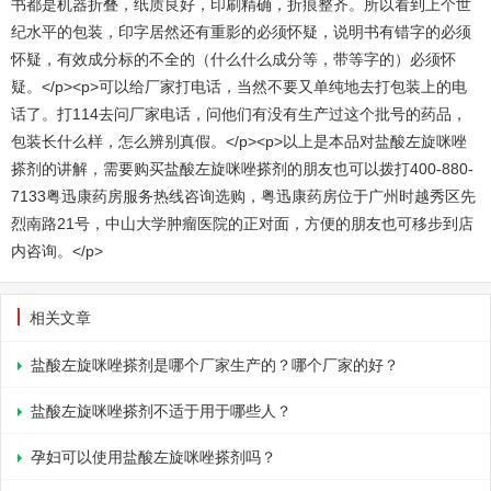
书都是机器折叠，纸质良好，印刷精确，折痕整齐。所以看到上个世
纪水平的包装，印字居然还有重影的必须怀疑，说明书有错字的必须
怀疑，有效成分标的不全的（什么什么成分等，带等字的）必须怀
疑。</p><p>可以给厂家打电话，当然不要又单纯地去打包装上的电
话了。打114去问厂家电话，问他们有没有生产过这个批号的药品，
包装长什么样，怎么辨别真假。</p><p>以上是本品对盐酸左旋咪唑
搽剂的讲解，需要购买盐酸左旋咪唑搽剂的朋友也可以拨打400-880-
7133粤迅康药房服务热线咨询选购，粤迅康药房位于广州时越秀区先
烈南路21号，中山大学肿瘤医院的正对面，方便的朋友也可移步到店
内咨询。</p>
相关文章
盐酸左旋咪唑搽剂是哪个厂家生产的？哪个厂家的好？
盐酸左旋咪唑搽剂不适于用于哪些人？
孕妇可以使用盐酸左旋咪唑搽剂吗？