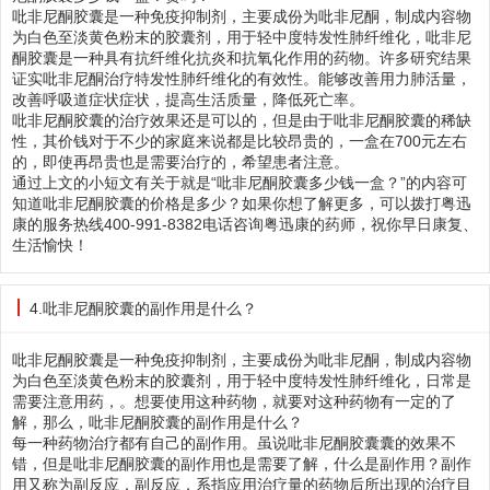
吡非尼酮胶囊是一种免疫抑制剂，主要成份为吡非尼酮，制成内容物
为白色至淡黄色粉末的胶囊剂，用于轻中度特发性肺纤维化，吡非尼
酮胶囊是一种具有抗纤维化抗炎和抗氧化作用的药物。许多研究结果
证实吡非尼酮治疗特发性肺纤维化的有效性。能够改善用力肺活量，
改善呼吸道症状症状，提高生活质量，降低死亡率。
吡非尼酮胶囊的治疗效果还是可以的，但是由于吡非尼酮胶囊的稀缺
性，其价钱对于不少的家庭来说都是比较昂贵的，一盒在700元左右
的，即使再昂贵也是需要治疗的，希望患者注意。
通过上文的小短文有关于就是“吡非尼酮胶囊多少钱一盒？”的内容可
知道吡非尼酮胶囊的价格是多少？如果你想了解更多，可以拨打粤迅
康的服务热线400-991-8382电话咨询粤迅康的药师，祝你早日康复、
生活愉快！
4.吡非尼酮胶囊的副作用是什么？
吡非尼酮胶囊是一种免疫抑制剂，主要成份为吡非尼酮，制成内容物
为白色至淡黄色粉末的胶囊剂，用于轻中度特发性肺纤维化，日常是
需要注意用药，。想要使用这种药物，就要对这种药物有一定的了
解，那么，吡非尼酮胶囊的副作用是什么？
每一种药物治疗都有自己的副作用。虽说吡非尼酮胶囊囊的效果不
错，但是吡非尼酮胶囊的副作用也是需要了解，什么是副作用？副作
用又称为副反应，副反应，系指应用治疗量的药物后所出现的治疗目