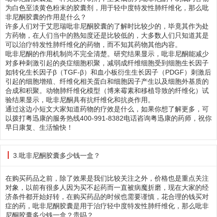
为白色至淡黄色粉末的胶囊剂，用于轻中度特发性肺纤维化，那么吡
非尼酮胶囊的作用是什么？
许多人们对于艾思瑞吡非尼酮胶囊的了解时比较少的，毕竟其作为处
方药物，在人们当中的熟知度还是比较低的，大多数人们只知道其是
可以治疗特发性肺纤维化的药物，而不知其药物其他内容。
吡非尼酮的作用机制尚不完全清楚。研究结果显示，吡非尼酮能减少
对多种刺激引起的炎症细胞积聚，减弱成纤维细胞受到细胞生长因子
如转化生长因子β（TGF-β）和血小板衍生生长因子（PDGF）刺激后
引起的细胞增殖、纤维化相关蛋白和细胞因子产生以及细胞外基质的
合成和积聚。动物肺纤维化模型（博来霉素和移植导致的纤维化）试
验结果显示，吡非尼酮具有抗纤维化和抗炎作用。
通过这边小短文大家知道药物的疗效是什么，如果你想了解更多，可
以拨打粤迅康的服务热线400-991-8382电话咨询粤迅康的药师，祝你
早日康复、生活愉快！
3.吡非尼酮胶囊多少钱一盒？
在购买药品之前，除了效果是我们比较关注之外，价格也是重点关注
对象，以前有很多人因为买不起药而一直被病魔折磨，现在大家的经
济条件都开始好转，在购买药品的时候也需要谨慎，花合理的钱买对
症的药，吡非尼酮胶囊是用于治疗轻中度特发性肺纤维化，那么吡非
尼酮胶囊多少钱一盒？贵吗？