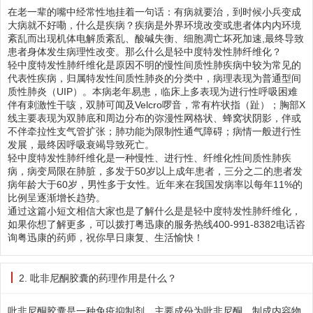
在老一辈的嘴中经常性地挂着一句话：有病就要治，到时候小兵变成
大病就不好嘞，什么是疾病？疾病是外界环境改变或患者体内内环境
紊乱而出现机体电解质紊乱、酸碱失衡、细胞凋亡坏死加速,最终导致
患者身体发生病理性改变。那么什么是轻中度特发性肺纤维化？
轻中度特发性肺纤维化是原因不明的慢性间质性肺疾病中较为常见的
代表性疾病，归属特发性间质性肺炎的分类中，病理表现为普通型间
质性肺炎（UIP）。本病老年易患，临床上多表现为进行性呼吸困难
伴有刺激性干咳，双肺可闻及Velcro啰音，常有杵状指（趾）；胸部X
线主要表现为双肺底和周边分布的弥漫性网格状、蜂窝状阴影，伴或
不伴牵拉性支气管扩张；肺功能为限制性通气障碍；病情一般进行性
发展，最终因呼吸衰竭导致死亡。
轻中度特发性肺纤维化是一种慢性、进行性、纤维化性间质性肺疾
病，病变局限在肺脏，多发于50岁以上成年患者，三分之二的患者发
病年龄大于60岁，男性多于女性。近年来在我国发病率以每年11%的
比例呈逐渐增长趋势。
通过这篇小短文相信大家也是了解什么是是轻中度特发性肺纤维化，
如果你想了解更多，可以拨打粤迅康的服务热线400-991-8382电话咨
询粤迅康的药师，祝你早日康复、生活愉快！
2. 吡非尼酮胶囊的药理作用是什么？
吡非尼酮胶囊是一种免疫抑制剂，主要成份为吡非尼酮，制成内容物