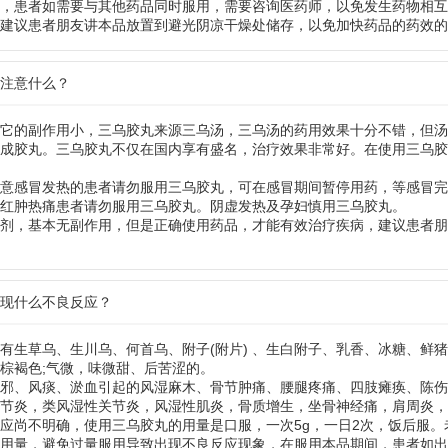
，患者如需要与其他药品同时服用，需要咨询医药师，以免发生药物相互
建议患者朋友讲本品放置到避光阴凉干燥处储存，以免加快药品的药效的
要注意什么？
它的副作用小，三乌胶丸来源三乌汤，三乌汤的药用效果十分不错，但汤
成胶丸。三乌胶丸不仅在国内享有盛名，治疗效果非常好。在使用三乌胶
意感冒发热的患者请勿服用三乌胶丸，可在感冒期间暂停用药，等感冒完
红肿热痛患者请勿服用三乌胶丸。阴虚发热及孕妇慎用三乌胶丸。
剂，基本无副作用，但是正确使用药品，才能有效治疗疾病，建议患者朋
出现什么不良反应？
有生草乌、生川乌、何首乌、附子(附片) 、生白附子、乳香、冰糖、鲜
棕褐色;气微，味微甜、后苦涩的。
邪、风痰、淤血引起的风湿麻木、骨节肿痛、腰腿疼痛、四肢瘫痪、陈伤
节炎，类风湿性关节炎，风湿性肌炎，骨质增生，坐骨神经痛，肩周炎，
应尚不明确，使用三乌胶丸的用量是口服，一次5g，一日2次，饭后服。
用量，避免过量服用导致出现不良反应现象，在服用本品期间，患者如出