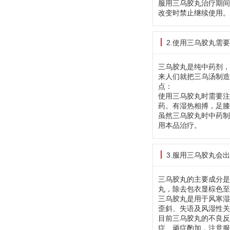
服用三乌胶丸治疗期间
改变时禁止继续使用。
2.使用三乌胶丸需
三乌胶丸是纯中药剂，
来人们就把三乌汤制造
点：
使用三乌胶丸时需要注
药。有湿热相搏，足膝
虽然三乌胶丸时中药制
用本品治疗。
3.服用三乌胶丸会
三乌胶丸的主要成分是
丸，除去包衣显棕色至
三乌胶丸是用于风寒湿
歪斜、失语及风湿性关
目前三乌胶丸的不良反
症、顽症酌加，注意服