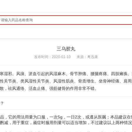
三乌胶丸
发布时间：2020-01-10
来源：
粤迅康
寒湿邪、风痰、淤血引起的风湿麻木、骨节肿痛、腰腿疼痛、四肢瘫痪、
性关节炎、类风湿性关节炎、风湿性肌炎、骨质增生、坐骨神经痛、肩周
散，祛风通络、活血止痛、强筋健骨的作用非常不错。
丸？
品，它的用法用量为口服，一次5g，一日2次，或遵从医嘱；本品建议在
酌减，用于重症，顽症时服用剂量可以适当增加，不过建议以上两种情况