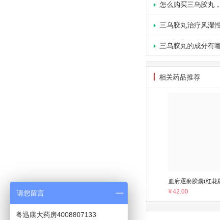
怎么购买三乌胶丸
三乌胶丸治疗风湿
三乌胶丸的成分有
相关药品推荐
血府逐瘀胶囊(红花
¥
42.00
请您留言
粤迅康大药房4008807133