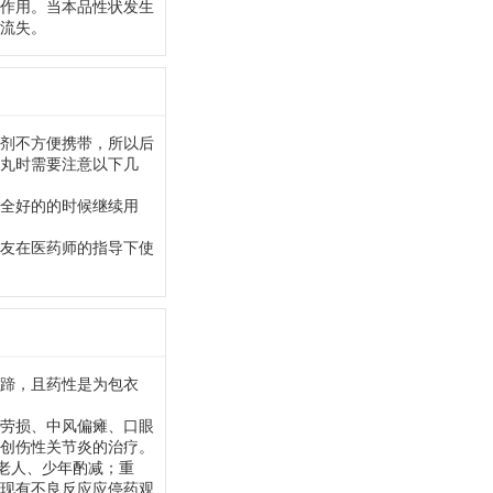
作用。当本品性状发生
流失。
剂不方便携带，所以后
丸时需要注意以下几
全好的的时候继续用
友在医药师的指导下使
猪蹄，且药性是为包衣
劳损、中风偏瘫、口眼
创伤性关节炎的治疗。
老人、少年酌减；重
现有不良反应应停药观