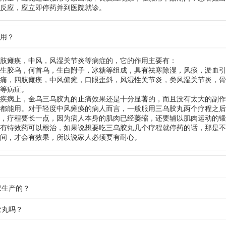
反应，应立即停药并到医院就诊。
作用？
肢瘫痪，中风，风湿关节炎等病症的，它的作用主要有：
生胶乌，何首乌，生白附子，冰糖等组成，具有祛寒除湿，风痰，淤血引
痛，四肢瘫痪，中风偏瘫，口眼歪斜，风湿性关节炎，类风湿关节炎，骨
等病症。
疾病上，金乌三乌胶丸的止痛效果还是十分显著的，而且没有太大的副作
都能用。对于轻度中风瘫痪的病人而言，一般服用三乌胶丸两个疗程之后
，疗程要长一点，因为病人本身的肌肉已经萎缩，还要辅以肌肉运动的锻
有特效药可以根治，如果说想要吃三乌胶丸几个疗程就停药的话，那是不
间，才会有效果，所以说家人必须要有耐心。
家生产的？
胶丸吗？