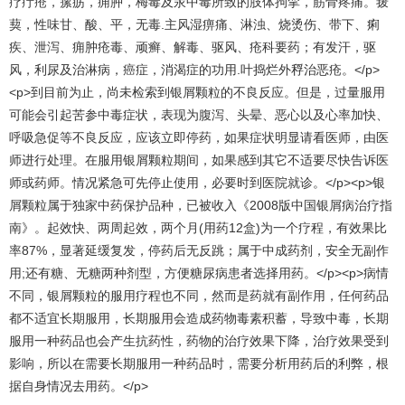
疗疔疮，瘰疬，痈肿，梅毒及汞中毒所致的肢体拘挛，筋骨疼痛。菝
葜，性味甘、酸、平，无毒.主风湿痹痛、淋浊、烧烫伤、带下、痢
疾、泄泻、痈肿疮毒、顽癣、解毒、驱风、疮科要药；有发汗，驱
风，利尿及治淋病，癌症，消渴症的功用.叶捣烂外稃治恶疮。</p>
<p>到目前为止，尚未检索到银屑颗粒的不良反应。但是，过量服用
可能会引起苦参中毒症状，表现为腹泻、头晕、恶心以及心率加快、
呼吸急促等不良反应，应该立即停药，如果症状明显请看医师，由医
师进行处理。在服用银屑颗粒期间，如果感到其它不适要尽快告诉医
师或药师。情况紧急可先停止使用，必要时到医院就诊。</p><p>银
屑颗粒属于独家中药保护品种，已被收入《2008版中国银屑病治疗指
南》。起效快、两周起效，两个月(用药12盒)为一个疗程，有效果比
率87%，显著延缓复发，停药后无反跳；属于中成药剂，安全无副作
用;还有糖、无糖两种剂型，方便糖尿病患者选择用药。</p><p>病情
不同，银屑颗粒的服用疗程也不同，然而是药就有副作用，任何药品
都不适宜长期服用，长期服用会造成药物毒素积蓄，导致中毒，长期
服用一种药品也会产生抗药性，药物的治疗效果下降，治疗效果受到
影响，所以在需要长期服用一种药品时，需要分析用药后的利弊，根
据自身情况去用药。</p>