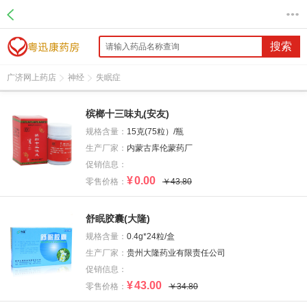
搜索
广济网上药店
神经
失眠症
槟榔十三味丸(安友)
规格含量：
15克(75粒）/瓶
生产厂家：
内蒙古库伦蒙药厂
促销信息：
¥
0.00
零售价格：
￥43.80
舒眠胶囊(大隆)
规格含量：
0.4g*24粒/盒
生产厂家：
贵州大隆药业有限责任公司
促销信息：
¥
43.00
零售价格：
￥34.80