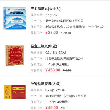
养血清脑丸(天士力)
规格含量：
2.5g*9袋
生产厂家：
天士力制药集团股份有限公司
促销信息：
5盒起26元/盒，10盒起25元/盒。一个月约10盒用量。
¥
27.00
零售价格：
￥29.40
至宝三鞭丸(中亚)
规格含量：
0.2g*8粒*5支/盒
生产厂家：
烟台中亚医药保健酒有限公司
促销信息：
一个月约6盒用量。
¥
450.00
零售价格：
￥0.00
补肾益脑胶囊(太极)
规格含量：
0.27g*12s*6板
生产厂家：
太极集团浙江东方制药有限公司
促销信息：
一个月约3盒用量。
¥
49.00
零售价格：
￥0.00