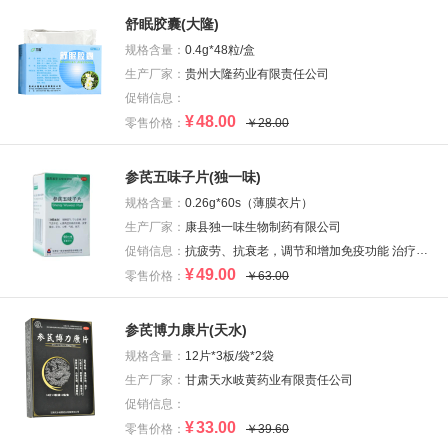
舒眠胶囊(大隆)
规格含量：
0.4g*48粒/盒
生产厂家：
贵州大隆药业有限责任公司
促销信息：
¥
48.00
零售价格：
￥28.00
参芪五味子片(独一味)
规格含量：
0.26g*60s（薄膜衣片）
生产厂家：
康县独一味生物制药有限公司
促销信息：
抗疲劳、抗衰老，调节和增加免疫功能 治疗失眠效果好
¥
49.00
零售价格：
￥63.00
参芪博力康片(天水)
规格含量：
12片*3板/袋*2袋
生产厂家：
甘肃天水岐黄药业有限责任公司
促销信息：
¥
33.00
零售价格：
￥39.60