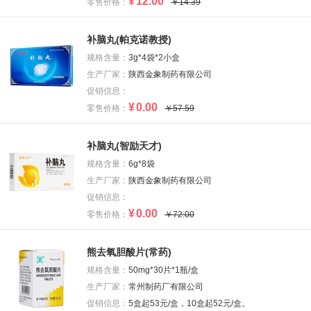
¥
12.00
零售价格：
￥14.39
补脑丸(帕克诺教授)
规格含量：
3g*4袋*2小盒
生产厂家：
陕西金象制药有限公司
促销信息：
¥
0.00
零售价格：
￥57.59
补脑丸(智励天才)
规格含量：
6g*8袋
生产厂家：
陕西金象制药有限公司
促销信息：
¥
0.00
零售价格：
￥72.00
熊去氧胆酸片(常药)
规格含量：
50mg*30片*1瓶/盒
生产厂家：
常州制药厂有限公司
促销信息：
5盒起53元/盒，10盒起52元/盒。