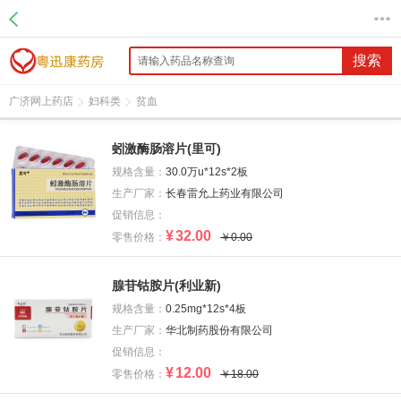
搜索
广济网上药店
妇科类
贫血
蚓激酶肠溶片(里可)
规格含量：
30.0万u*12s*2板
生产厂家：
长春雷允上药业有限公司
促销信息：
¥
32.00
零售价格：
￥0.00
腺苷钴胺片(利业新)
规格含量：
0.25mg*12s*4板
生产厂家：
华北制药股份有限公司
促销信息：
¥
12.00
零售价格：
￥18.00