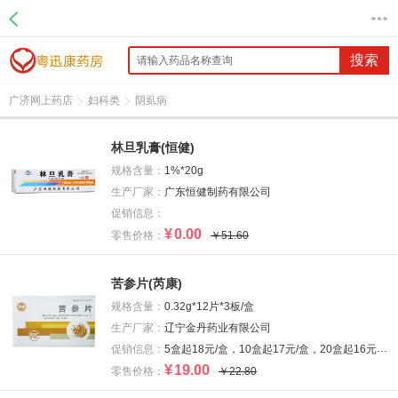
搜索
广济网上药店
妇科类
阴虱病
林旦乳膏(恒健)
规格含量：
1%*20g
生产厂家：
广东恒健制药有限公司
促销信息：
¥
0.00
零售价格：
￥51.60
苦参片(芮康)
规格含量：
0.32g*12片*3板/盒
生产厂家：
辽宁金丹药业有限公司
促销信息：
5盒起18元/盒，10盒起17元/盒，20盒起16元/盒
¥
19.00
零售价格：
￥22.80