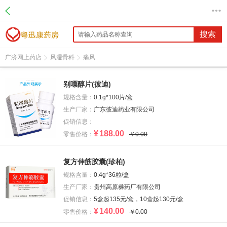
搜索
广济网上药店
风湿骨科
痛风
别嘌醇片(彼迪)
规格含量：
0.1g*100片/盒
生产厂家：
广东彼迪药业有限公司
促销信息：
¥
188.00
零售价格：
￥0.00
复方伸筋胶囊(珍柏)
规格含量：
0.4g*36粒/盒
生产厂家：
贵州高原彝药厂有限公司
促销信息：
5盒起135元/盒，10盒起130元/盒
¥
140.00
零售价格：
￥0.00