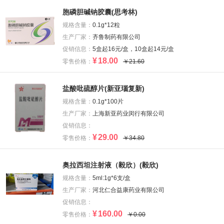
胞磷胆碱钠胶囊(思考林)
规格含量：
0.1g*12粒
生产厂家：
齐鲁制药有限公司
促销信息：
5盒起16元/盒，10盒起14元/盒
¥
18.00
零售价格：
￥21.60
盐酸吡硫醇片(新亚瑙复新)
规格含量：
0.1g*100片
生产厂家：
上海新亚药业闵行有限公司
促销信息：
¥
29.00
零售价格：
￥34.80
奥拉西坦注射液（毅欣）(毅欣)
规格含量：
5ml:1g*6支/盒
生产厂家：
河北仁合益康药业有限公司
促销信息：
¥
160.00
零售价格：
￥0.00