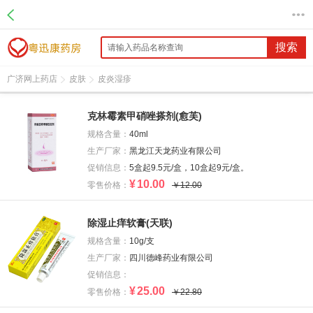
搜索
广济网上药店
皮肤
皮炎湿疹
克林霉素甲硝唑搽剂(愈芙)
规格含量：
40ml
生产厂家：
黑龙江天龙药业有限公司
促销信息：
5盒起9.5元/盒，10盒起9元/盒。
¥
10.00
零售价格：
￥12.00
除湿止痒软膏(天联)
规格含量：
10g/支
生产厂家：
四川德峰药业有限公司
促销信息：
¥
25.00
零售价格：
￥22.80