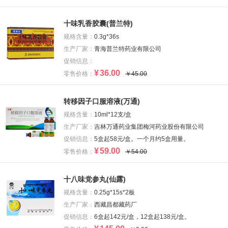
十味乳香胶囊(普兰特)
规格含量：
0.3g*36s
生产厂家：
青海普兰特药业有限公司
促销信息：
¥
36.00
零售价格：
￥45.00
转移因子口服溶液(万通)
规格含量：
10ml*12支/盒
生产厂家：
吉林万通药业集团梅河药业股份有限公司
促销信息：
5盒起58元/盒。一个月约5盒用量。
¥
59.00
零售价格：
￥54.00
十八味党参丸(仙露)
规格含量：
0.25g*15s*2板
生产厂家：
西藏昌都藏药厂
促销信息：
6盒起142元/盒，12盒起138元/盒。