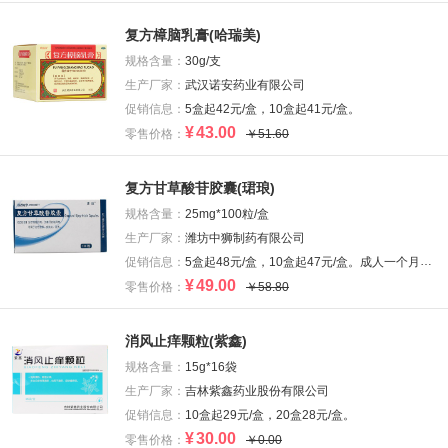
复方樟脑乳膏(哈瑞美)
规格含量：
30g/支
生产厂家：
武汉诺安药业有限公司
促销信息：
5盒起42元/盒，10盒起41元/盒。
¥
43.00
零售价格：
￥51.60
复方甘草酸苷胶囊(珺琅)
规格含量：
25mg*100粒/盒
生产厂家：
潍坊中狮制药有限公司
促销信息：
5盒起48元/盒，10盒起47元/盒。成人一个月约11盒用量。
¥
49.00
零售价格：
￥58.80
消风止痒颗粒(紫鑫)
规格含量：
15g*16袋
生产厂家：
吉林紫鑫药业股份有限公司
促销信息：
10盒起29元/盒，20盒28元/盒。
¥
30.00
零售价格：
￥0.00