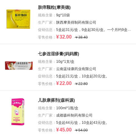
肤痒颗粒(摩美德)
规格含量：
9g*10袋
生产厂家：
陕西摩美得制药有限公司
促销信息：
5盒起31元/盒，9盒起30元/盒。一个月约9盒用量。
¥
32.00
零售价格：
￥38.40
七参连湿疹膏(妈妈擦)
规格含量：
10g*1支/盒
生产厂家：
云南蓝绿康药业有限公司
促销信息：
5盒起21元/盒，10盒起20元/盒。
¥
22.00
零售价格：
￥22.80
儿肤康搽剂(森科源)
规格含量：
100ml*1瓶/盒
生产厂家：
成都森科制药有限公司
促销信息：
5盒起44元/盒，10盒起43元/盒。
¥
45.00
零售价格：
￥54.00