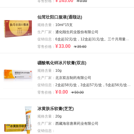
¥
145.00
零售价格：
￥0.00
仙茸壮阳口服液(通颐达)
规格含量：
10ml*15支
生产厂家：
通化颐生药业股份有限公司
促销信息：
6盒起32元/盒，12盒起31元/盒。三个月用量约为12盒。
¥
33.00
零售价格：
￥39.60
硼酸氧化锌冰片软膏(双吉)
规格含量：
10g
生产厂家：
北京双吉制药有限公司
促销信息：
2盒起58元/盒，3盒起57元/盒，5盒起56元/盒，10盒起55元/盒
¥
0.00
零售价格：
￥59.00
冰黄肤乐软膏(芝芝)
规格含量：
20g
生产厂家：
西藏海容唐果药业有限公司
促销信息：