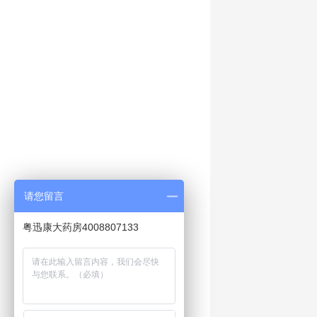
请您留言
粤迅康大药房4008807133