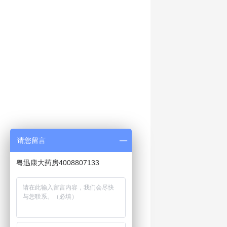
请您留言
粤迅康大药房4008807133