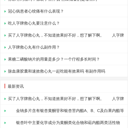
冠心病患者心绞痛有什么表现？
吃人字牌救心丸要注意什么？
买了人字牌救心丸，不知道效果好不好，想了解下啊。 人字牌
救心丸为纯天然珍貴动植物药物组方，已有百余年应用历史，是治疗
人字牌救心丸有什么副作用？
冠心病、心绞痛、心功能不全等证属气虚血瘀型之中药汉方强心剂。
果糖二磷酸钠片的用量是多少？一个疗程多长时间？
尤其是品质高端的天然牛黄和濒危的羚羊角确保了人字牌救心丸的确
脉血康胶囊和速效救心丸一起吃能有效果吗 有副作用吗
切疗效。<br
最新资讯
买了人字牌救心丸，不知道效果好不好，想了解下啊。 人字牌
救心丸为纯天然珍貴动植物药物组方，已有百余年应用历史，是治疗
金纳多片含有银杏黄酮苷和银杏苦内酯A、B、C及白果内酯等
冠心病、心绞痛、心功能不全等证属气虚血瘀型之中药汉方强心剂。
有效成分，具有活血化瘀、通络止痛，改善血循环，改善冠状动脉内
银杏叶中主要化学成分为黄酮类化合物和萜内酯两类活性物