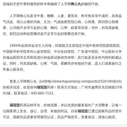
高端的天然牛黄和濒危的羚羊角确保了人字牌
救心丸
的确切疗效。
人字牌救心丸富含牛黄、蟾酥、人参、鹿茸末、羚羊角末等中成药，具有益
气活血、强心止痛的功效。主治：气虚血瘀型冠心病、心绞痛、陈旧型心肌梗
塞、心功能不全等引起的心痛、胸闷、心悸、眩晕等症状；另外，对高原缺氧
症、剧烈运动和短暂脑供血不足等引起的晕厥也有疗效。
1994年由深圳金活引入内地，经我国卫生部指定中国中医研究院西苑医院、
中国医学科学院阜外心血管医院、中日友好医院、广东省中医院、中山医科大学
孙逸仙医院等五所医院进行的临床试验研究表明：其疗效及安全性均得到权威认
证。同时，对高原缺氧、心悸、气喘、晕阙等亦有较好疗效，是人们居家旅行之
常备心脏良药。
更多人字牌救心丸（[url]http://www.fuguantang.com/goods/1528.html[/url]）
的相关信息，欢迎咨询
福冠堂
药师！联系方式地址：广州市越秀区先烈南路23号
A1铺，联系电话：400-880-7133。
福冠堂
药房品种齐全，价格优惠，并以优质的服务面向广大消费者，让每一
位顾客用上安全、放心、合理、有效的药品。目前
福冠堂
已通过国家药品经营许
可证，国家药品质量管理规范认证，药品严格把关，质量保证，请放心购买。