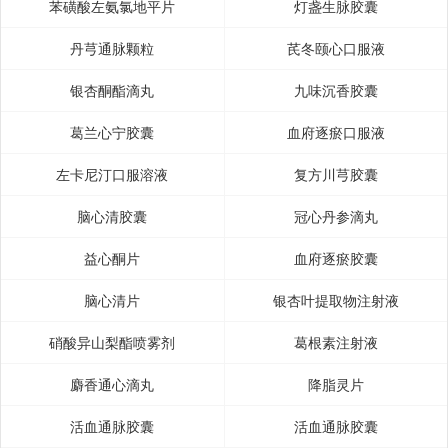
苯磺酸左氨氯地平片
灯盏生脉胶囊
丹芎通脉颗粒
芪冬颐心口服液
银杏酮酯滴丸
九味沉香胶囊
葛兰心宁胶囊
血府逐瘀口服液
左卡尼汀口服溶液
复方川芎胶囊
脑心清胶囊
冠心丹参滴丸
益心酮片
血府逐瘀胶囊
脑心清片
银杏叶提取物注射液
硝酸异山梨酯喷雾剂
葛根素注射液
麝香通心滴丸
降脂灵片
活血通脉胶囊
活血通脉胶囊