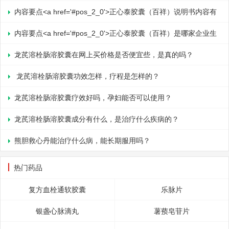
尤其是品质高端的天然牛黄和濒危的羚羊角确保了人字牌救心丸的确
皮功能，扩张血管，解除痉挛的作用。 福冠堂药师提醒，服用金
质，后者中的银杏内酯B（银杏黄酮苷，EGB）是特异性血小板活化
内容要点<a href='#pos_2_0'>正心泰胶囊（百祥）说明书内容有
切疗效。<br
纳多片的注意事项： 1、金纳多不影响糖
因子（PAF）拮抗剂。 金纳多片的毒理作用： PAF的拮抗作
哪些</a><a href='#pos_2_1'>正心泰胶囊（百祥）基本信息说明
内容要点<a href='#pos_2_0'>正心泰胶囊（百祥）是哪家企业生
用：
</a><
产的</a><a href='#pos_2_1'>正心泰胶囊（百祥）生产厂家是不是
龙芪溶栓肠溶胶囊在网上买价格是否便宜些，是真的吗？
老字号企业</a></dd
龙芪溶栓肠溶胶囊功效怎样，疗程是怎样的？
龙芪溶栓肠溶胶囊疗效好吗，孕妇能否可以使用？
龙芪溶栓肠溶胶囊成分有什么，是治疗什么疾病的？
熊胆救心丹能治疗什么病，能长期服用吗？
热门药品
复方血栓通软胶囊
乐脉片
银盏心脉滴丸
薯蓣皂苷片