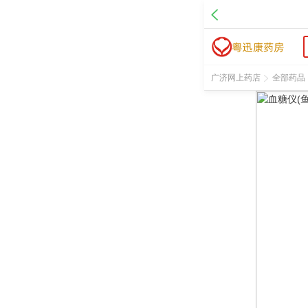
名 称：血糖仪
品 牌：鱼跃悦准Ⅰ型血糖仪（含25片试纸）
规 格：Ⅰ型血糖仪（含25片试纸）
价 格：￥99.00
批准文号：
广济网上药店
全部药品
厂家：江苏鱼跃医疗设备股份有限公司