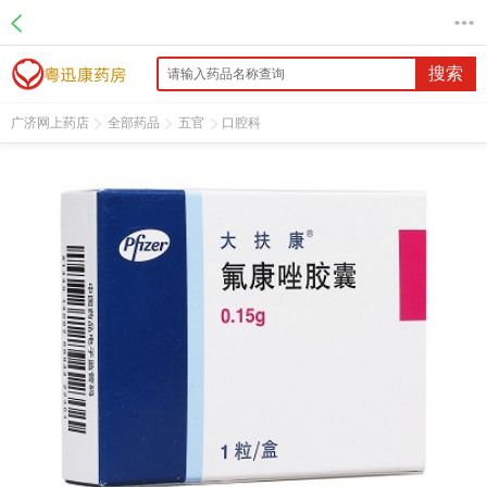
名 称：氟康唑胶囊
品 牌：大扶康
规 格：0.15g*1粒/盒
搜索
价 格：￥40.00
批准文号：国药准字H10960164
广济网上药店
全部药品
五官
口腔科
厂家：辉瑞制药有限公司