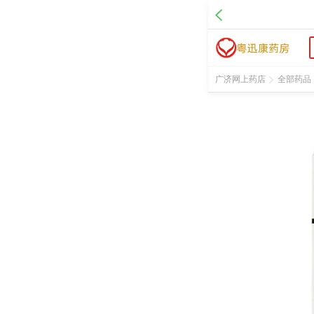
名 称：猪肺磷脂注射液
品 牌：固尔苏
规 格：3ml:240mg
价 格：￥6700.00
批准文号：注册证号 H20181202
广济网上药店
全部药品
厂家：Chiesi Farmaceutici S.p.A.