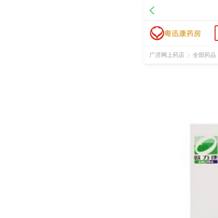
名 称：阿昔洛韦分散片
品 牌：欧力康
规 格：0.1g*12s*3板
价 格：￥15.00
批准文号：国药准字H20010024
广济网上药店
全部药品
厂家：湖北四环制药有限公司
促销信息：5盒起14元/盒，10盒起13元/盒。