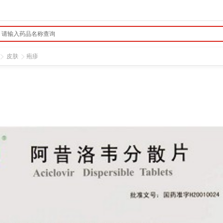
皮肤
疱疹