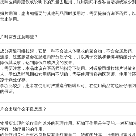
按照医药师建议或说明书的剂量去服用，服用期间不要私自增加或减少剂
姆片期间，患者如需要与其他药品同时服用时，需要提前咨询医药师，以
禁止使用。
姆片时需要注意哪些？
成分碳酸司维拉姆，它是一种不会被人体吸收的聚合物，不含金属及钙。
连接。这些胺基会在肠道内部分质子化，并以离子交换和氢键与磷酸分子
降低其吸收，达到降低血磷浓度的效果。
，需要注意，本品建议在医药师的指导下使用。对碳酸司维拉姆片过敏者
人、孕妇及哺乳期妇女用药尚不明确，需要使用请咨询医药师。使用时还
凉干燥处保存。
事项比较少，患者在使用时严重遵守医嘱即可。在使用药品前也应仔细阅
的保证。
姆片会出现什么不良反应？
物后所出现的治疗目的以外的药理作用。药物正作用是主要的.一种药物
存有非治疗目的的作用。
的治疗相关性严重不良反应有胆红素血症、转氨酶升高、肝细胞损害以及