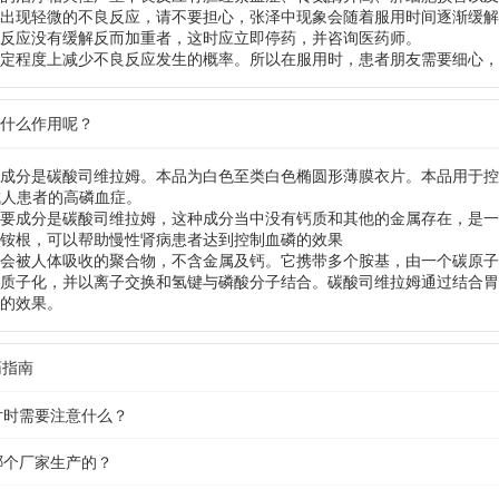
出现轻微的不良反应，请不要担心，张泽中现象会随着服用时间逐渐缓解
反应没有缓解反而加重者，这时应立即停药，并咨询医药师。
定程度上减少不良反应发生的概率。所以在服用时，患者朋友需要细心，
有什么作用呢？
成分是碳酸司维拉姆。本品为白色至类白色椭圆形薄膜衣片。本品用于控
成人患者的高磷血症。
要成分是碳酸司维拉姆，这种成分当中没有钙质和其他的金属存在，是一
铵根，可以帮助慢性肾病患者达到控制血磷的效果
会被人体吸收的聚合物，不含金属及钙。它携带多个胺基，由一个碳原子
质子化，并以离子交换和氢键与磷酸分子结合。碳酸司维拉姆通过结合胃
的效果。
药指南
片时需要注意什么？
哪个厂家生产的？