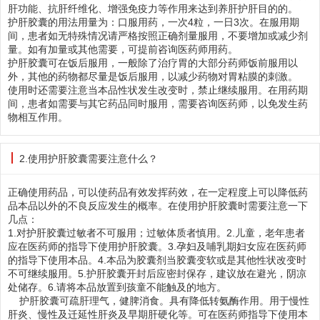
肝功能、抗肝纤维化、增强免疫力等作用来达到养肝护肝目的的。
护肝胶囊的用法用量为：口服用药，一次4粒，一日3次。在服用期
间，患者如无特殊情况请严格按照正确剂量服用，不要增加或减少剂
量。如有加量或其他需要，可提前咨询医药师用药。
护肝胶囊可在饭后服用，一般除了治疗胃的大部分药师饭前服用以
外，其他的药物都尽量是饭后服用，以减少药物对胃粘膜的刺激。
使用时还需要注意当本品性状发生改变时，禁止继续服用。在用药期
间，患者如需要与其它药品同时服用，需要咨询医药师，以免发生药
物相互作用。
2.使用护肝胶囊需要注意什么？
正确使用药品，可以使药品有效发挥药效，在一定程度上可以降低药
品本品以外的不良反应发生的概率。在使用护肝胶囊时需要注意一下
几点：
1.对护肝胶囊过敏者不可服用；过敏体质者慎用。2.儿童，老年患者
应在医药师的指导下使用护肝胶囊。3.孕妇及哺乳期妇女应在医药师
的指导下使用本品。4.本品为胶囊剂当胶囊变软或是其他性状改变时
不可继续服用。5.护肝胶囊开封后应密封保存，建议放在避光，阴凉
处储存。6.请将本品放置到孩童不能触及的地方。
护肝胶囊可疏肝理气，健脾消食。具有降低转氨酶作用。用于慢性
肝炎、慢性及迁延性肝炎及早期肝硬化等。可在医药师指导下使用本