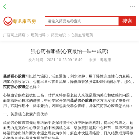
搜索
广济网上药店
用药指导
药品知识
心脑血管用药
强心药有哪些(心衰最怕一味中成药)
发布时间：2021-10-23 09:18:49
来源：
粤迅康
芪苈强心胶囊
可以益气温阳，活血通络，利水消肿，用于慢性充血性心力衰竭，
增加心肌收缩力、心输出量和肾血流量，降低血管紧张素Ⅱ和醛固酮水平。那么，
芪苈强心胶囊
怎么样？
心脑血管疾病就犹如三高，对群众特别是老龄人来说是最为关心和敏感的问题，
而随着医药技术的进步，中药专家开发的
芪苈强心胶囊
在这方面发挥了重要作
用，它副作用小，标本兼治，因而也备受群众青睐，具体芪苈强心胶囊怎么样：
一、芪苈强心胶囊产品优势
芪苈强心胶囊首先运用络病学说探讨慢性心衰中医病理机制，提出心气虚乏、运
血无力是充血性心衰发生的中医病机之本，络脉瘀阻是其中心环节，津液不循脉
络运行渗出脉外而为水湿之邪发为水肿，瘀血水饮阻滞络脉，日久结聚成形导致
心络络息成积是其发展加重的结果。