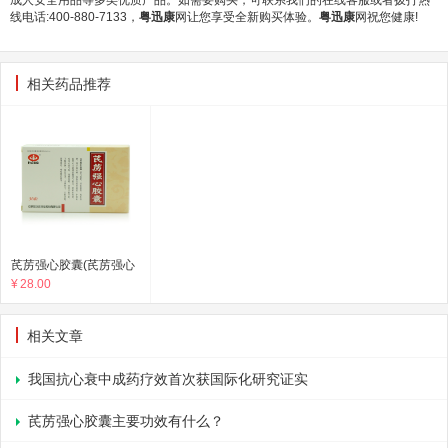
成人安全用品等多类优质产品。如需要购买，可联系我们的在线客服或者拨打热
线电话:400-880-7133，
粤迅康
网让您享受全新购买体验。
粤迅康
网祝您健康!
相关药品推荐
芪苈强心胶囊(芪苈强心
¥
28.00
胶囊)
相关文章
我国抗心衰中成药疗效首次获国际化研究证实
芪苈强心胶囊主要功效有什么？