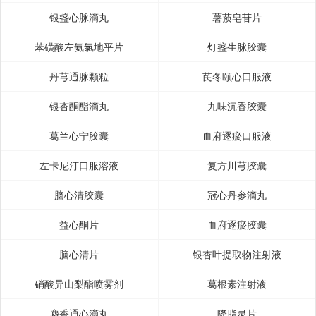
银盏心脉滴丸
薯蓣皂苷片
苯磺酸左氨氯地平片
灯盏生脉胶囊
丹芎通脉颗粒
芪冬颐心口服液
银杏酮酯滴丸
九味沉香胶囊
葛兰心宁胶囊
血府逐瘀口服液
左卡尼汀口服溶液
复方川芎胶囊
脑心清胶囊
冠心丹参滴丸
益心酮片
血府逐瘀胶囊
脑心清片
银杏叶提取物注射液
硝酸异山梨酯喷雾剂
葛根素注射液
麝香通心滴丸
降脂灵片