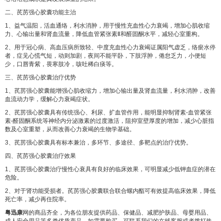
二、芪苈强心胶囊功能主治
1、益气温阳，活血通络，利水消肿，用于慢性充血性心力衰竭，增加心肌收缩
力、心输出量和肾血流量，降低血管紧张素Ⅱ和醛固酮水平，减轻心室重构。
2、用于冠心病、高血压病所致轻、中度充血性心力衰竭证属阳气虚乏，络瘀水停
者，症见心慌气短，动则加剧，夜间不能平卧，下肢浮肿，倦怠乏力，小便短
少，口唇青紫，畏寒肢冷，咳吐稀白痰等。
三、芪苈强心胶囊治疗优势
1、芪苈强心胶囊能增强心肌收缩力，增加心输出量及肾血流量，利水消肿，改善
血流动力学，缓解心力衰竭症状。
2、芪苈强心胶囊具有传统强心、利尿、扩血管作用，能明显抑制肾素-血管紧张
素-醛固酮系统等神经内分泌激素的过度激活，阻抑室壁厚度的增加，减少心脏指
数及心室重塑，从而改善心力衰竭的生物学基础。
3、芪苈强心胶囊具有标本兼治，多环节、多途径、多靶点的治疗优势。
四、芪苈强心胶囊治疗效果
1、芪苈强心胶囊治疗慢性心衰具有良好的临床效果，可明显减少低钾血症的潜在
危险。
2、对于肾功能受损者。芪苈强心胶囊联合联合螺内酯可有效提高临床效果，降低
死亡率，减少再住院率。
粤迅康
网的商品齐全，为各位朋友提供药品、保健品、减肥护肤品、母婴用品、