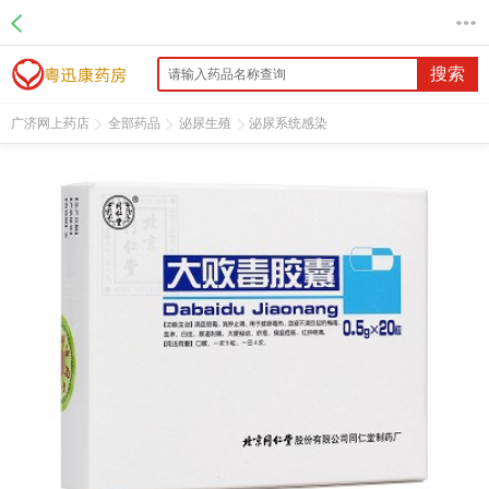
名 称：大败毒胶囊
品 牌：同仁堂
规 格：0.5g*20粒/盒
搜索
价 格：￥35.00
批准文号：国药准字Z11020001
广济网上药店
全部药品
泌尿生殖
泌尿系统感染
厂家：北京同仁堂股份有限公司同仁堂制药厂
促销信息：5盒起36元/盒，10盒起35元/盒，15盒起34元/盒，20盒起33
元/盒