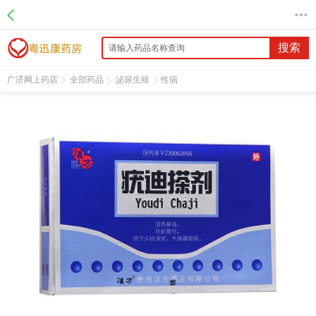
名 称：疣迪搽剂
品 牌：汉方
规 格：10ml/瓶
搜索
价 格：￥398.00
批准文号：国药准字Z20053056
广济网上药店
全部药品
泌尿生殖
性病
厂家：贵州汉方制药有限公司
促销信息：2盒起223元/盒，4盒起220元/盒