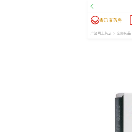
名 称：琥珀酸索利那新片
品 牌：卫喜康
规 格：5mg*10片/盒
价 格：￥103.00
批准文号：国药准字J20140096
广济网上药店
全部药品
厂家：安斯泰来制药(中国)有限公司
促销信息：膀胱过度活动症一线治疗用药 治疗效果深受好评