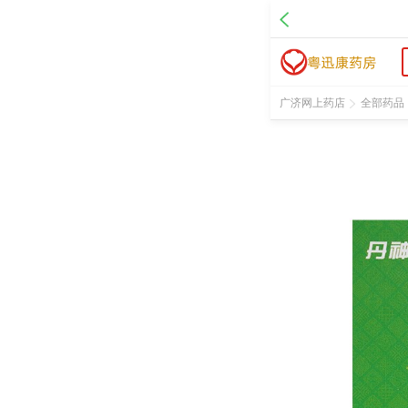
名 称：安神补心六味丸
品 牌：丹神
规 格：0.2g*30粒/盒
价 格：￥85.00
批准文号：国药准字Z20063939
广济网上药店
全部药品
厂家：乌兰浩特中蒙制药有限公司
促销信息：3盒起84元/盒，5盒起83元/盒。