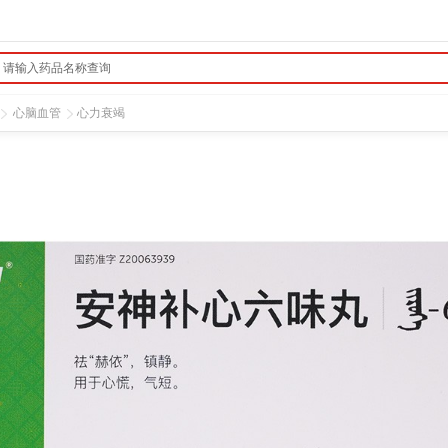
心脑血管
心力衰竭