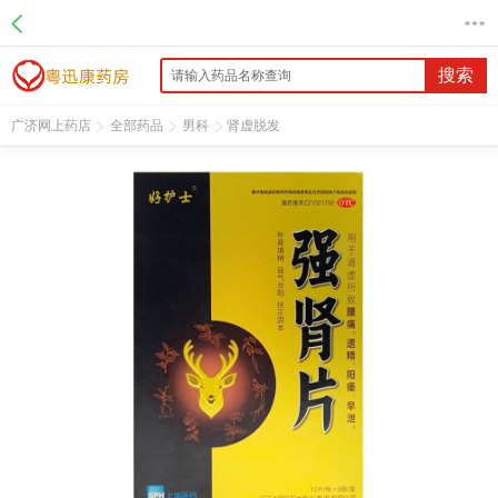
名 称：强肾片
品 牌：好护士
规 格：0.63g*96片
搜索
价 格：￥298.00
批准文号：国药准字Z21021750
广济网上药店
全部药品
男科
肾虚脱发
厂家：辽宁好护士药业(集团)有限责任公司