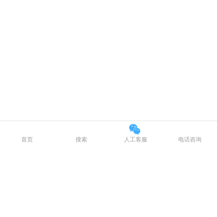
首页
搜索
人工客服
电话咨询
1
/
1
12年老店
药店发货
药监认证