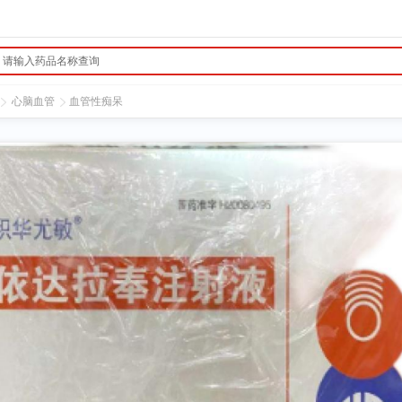
心脑血管
血管性痴呆