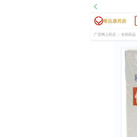
名 称：依达拉奉注射液
品 牌：积华尤敏
规 格：20ml:30mg*3支/盒
价 格：￥38.00
批准文号：国药准字H20080495
广济网上药店
全部药品
厂家：昆明积大制药股份有限公司