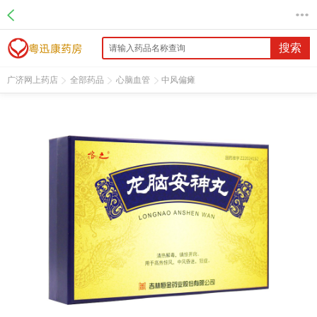
名 称：龙脑安神丸
品 牌：溶之
规 格：5g*6丸/盒
搜索
价 格：￥195.00
批准文号：国药准字Z22024152
广济网上药店
全部药品
心脑血管
中风偏瘫
厂家：吉林恒金药业股份有限公司